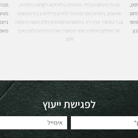
מנהל התחום הפלילי. מתמחה בליווי וייצוג לקוחות בחקירות,
מנהל
סים,
שימועים, בועדות כופר ובניהול הליכים פליליים בבתי המשפט.
מעשרי
חום
עבד במשרד עורכי דין בתחום המיסים והיה חלק מצוות ההקמה
בייצו
סוי
של מחלקת מיסים באחד ממשרדי עורכי הדין הגדולים בארץ
משפטי
ן.
AYR.
לפגישת ייעוץ