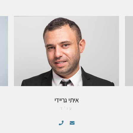
איתי גריידי
עו"ד