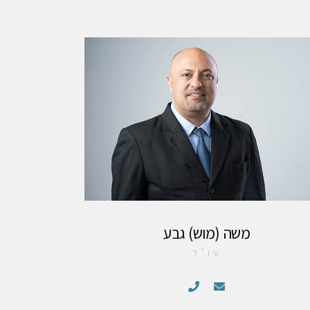
משה (מוש) גבע
עו"ד