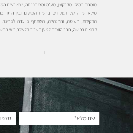
מומחה במיסוי מקרקעין, מע"מ ומס הכנסה, יוצא רשות המי
מילא שורה של תפקידים ברשות המיסים ובין היתר בת
החקירות, השומה, וההנהלה, השתתף בוועדה לבחינת מי
קבוצות רכישה, חבר הועדה למען השכיר בלשכת רואי החשבו
I