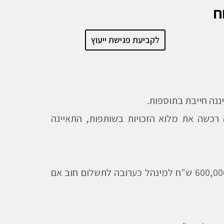
ח
לקביעת פגישת ייעוץ
נה חייבת בתוספות.
בשנת 1993. נציין שמרגע שהחברה רכשה את מלוא הזכויות בשותפות, התאיינה
בדצמבר 1998, לפי החלטת בית משפט, הוציאה החברה ערבות בנקאית בסך 600,000 ש"ח למינהל כערובה לתשלום חוב אם