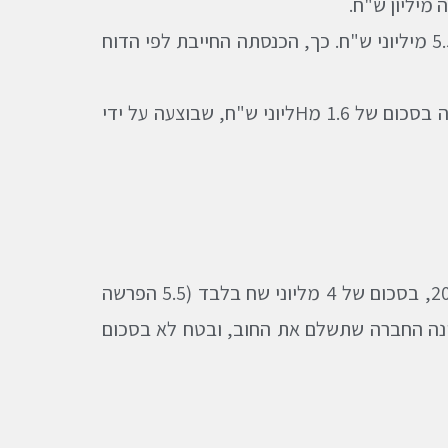
באפריל 2000 הגישה החברה דוח מתקן בו כללה חוב תלוי למינהל בסכום של 5.5 מיליוני ש"ח. כך, הכנסתה החייבת לפי הדוח
בשנת 2000 הפסידה החברה סך של 2 מיליוני ש"ח, אולם בשל הקטנת ההפרשה בסכום של 1.6 מHליוני ש"ח, שבוצעה על ידי
בית המשפט לא מתיר את תיקון הדוח וקובע שיש להכיר בהפרשה רק בשנת 2001, בסכום של 4 מליוני שח בלבד (5.5 הפרשה
קטנת ההפרשה), זאת משום שהוכח שבשנת 1998 לא האמינה החברה שתשלם את החוב, ובטח לא בסכום