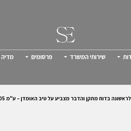
ות
שירותי המשרד
פרסומים
מדיה
 מתקן והדבר מצביע על טיב האומדן – ע"מ 1121/05 ג.פ.ח.מ. (עשר) בע"מ