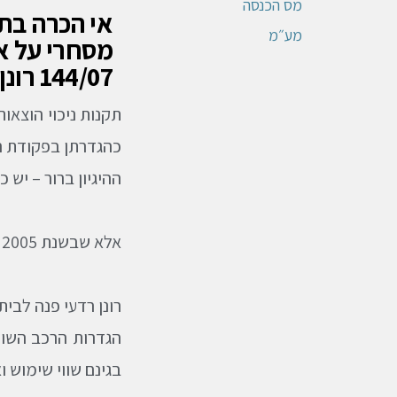
מס הכנסה
אי הכרה בתב
מע״מ
מסחרי על א
144/07 רונן רדעי
תקנות ניכוי הוצאו
כהגדרתן בפקודת ה
ההיגיון ברור – יש
אלא שבשנת 2005 ביטל שר התחבורה את ההגדרות הללו בפקודת התעבורה.
רונן רדעי פנה לבית
הגדרות הרכב השונו
בגינם שווי שימוש 