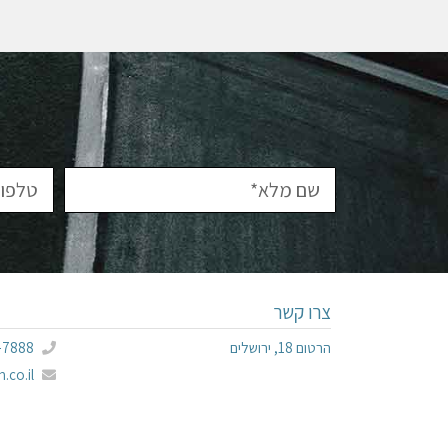
צרו קשר
הרטום 18, ירושלים
-7888
.co.il