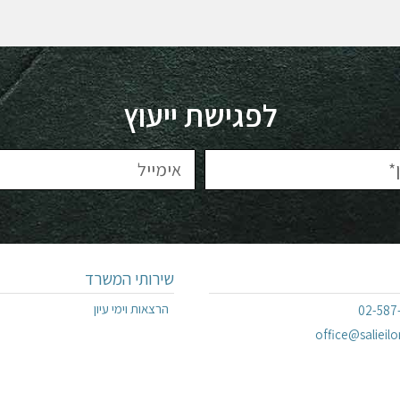
לפגישת ייעוץ
שירותי המשרד
הרצאות וימי עיון
02-587
office@salieilon